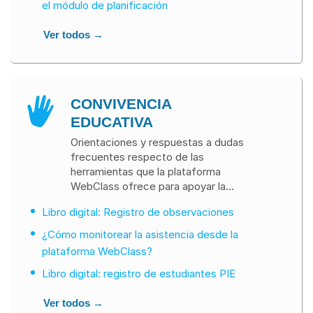
el módulo de planificación
Ver todos →
CONVIVENCIA
EDUCATIVA
Orientaciones y respuestas a dudas
frecuentes respecto de las
herramientas que la plataforma
WebClass ofrece para apoyar la
enseñanza y el aprendizaje en la
Libro digital: Registro de observaciones
convivencia con los demás y con uno
mismo.
¿Cómo monitorear la asistencia desde la
plataforma WebClass?
Libro digital: registro de estudiantes PIE
Ver todos →