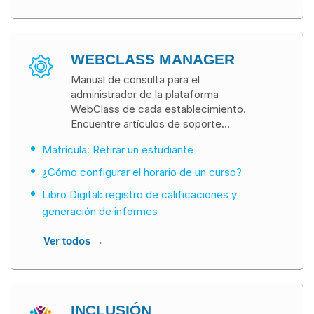
WEBCLASS MANAGER
Manual de consulta para el
administrador de la plataforma
WebClass de cada establecimiento.
Encuentre artículos de soporte
técnico enfocados en las
Matrícula: Retirar un estudiante
configuraciones y funcionalidades
ligadas a la cuenta de WebClass
¿Cómo configurar el horario de un curso?
Manager.
Libro Digital: registro de calificaciones y
generación de informes
Ver todos →
INCLUSIÓN