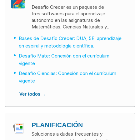
Desafío Crecer es un paquete de
tres softwares para el aprendizaje
autónomo en las asignaturas de
Matemáticas, Ciencias Naturales y
Lenguaje y Comunicación. Son:
Bases de Desafío Crecer: DUA, 5E, aprendizaje
Desafío Mate, Desafío Ciencias y
en espiral y metodología científica.
Desafío Lenguaje. Cada desafío se
ha construido en torno a un enfoque
Desafío Mate: Conexión con el currículum
constructivista e inclusivo, con
vigente
interfaces que responden a las
necesidades de todo usuario y
Desafío Ciencias: Conexión con el currículum
actividades interactivas que ponen al
vigente
centro del proceso de aprendizaje el
quehacer del aprendiz, para el
Ver todos →
desarrollo de habilidades y la
adquisición de conocimientos claves.
¡Ingresa para conocer sus virtudes y
funcionalidades!
PLANIFICACIÓN
Soluciones a dudas frecuentes y