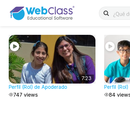
Buscar
7:23
Perfil (Rol) de Apoderado
Perfil (Rol
747 views
84 view