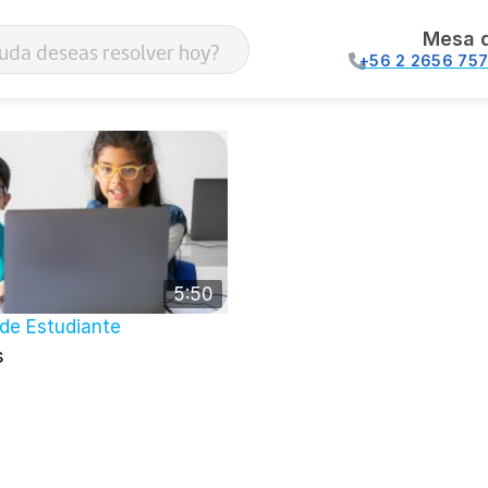
Mesa 
+56 2 2656 75
5:50
) de Estudiante
s