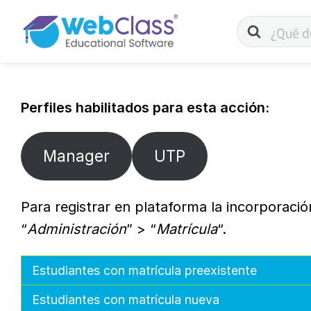
Buscar
Perfiles habilitados para esta acción:
Manager
UTP
Para registrar en plataforma la incorporació
“
Administración
” > “
Matrícula
“.
Estudiantes con matrícula preexistente
Estudiantes con matrícula nueva