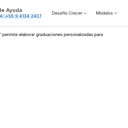
de Ayuda
Desafío Crecer
Módulos
74
+56 9 4134 2437
as” permite elaborar graduaciones personalizadas para